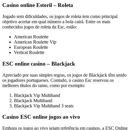
Casino online Estoril – Roleta
Jogado sem dificuldades, os jogos de roleta tem como principal
objetivo acertar em qual número a bola cairá. Entre os mais
conhecidos jogos de roleta da Esc, estão:
American Roulette
American Roulette Vip
European Roulette
Vertical Roulette
ESC online casino – Blackjack
Apreciado por suas simples regras, os jogos de Blackjack têm unido
os jogadores portugueses. Contudo, o casino Esc reservou os
melhores títulos do ramo, como por exemplo:
Blackjack Vip Multihand
Blackjack Multihand
Blackjack Vip Multihand 3 seats
Casino ESC online jogos ao vivo
Embora os jogos ao vivo sejam referência em casinos, a ESC Online