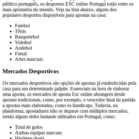
público português, os desportos ESC online Portugal estão entre os
mais apostados do mundo. Veja na lista abaixo, alguns dos
populares desportos disponíveis para apostas na casa:
Futebol
Tênis
Basquetebol
Voleibol
Andebol
Futsal
Artes marciais
Mercados Desportivos
Os mercados desportivos são opções de apostas já estabelecidas pela
casa para um determinado palpite. Essenciais na hora de elaborar
uma aposta, os mercados de aposta Esc online abrangem desde
apostas tradicionais, como, por exemplo, o vencedor final da partida
a apostas mais elaboradas, como os handicaps. Todavia, na
plataforma, apostadores irão se deparar com múltiplos mercados,
sendo alguns deles bastante utilizados em Portugal, como:
Total de golos
Ambas equipas marcam
Hipótese dupla