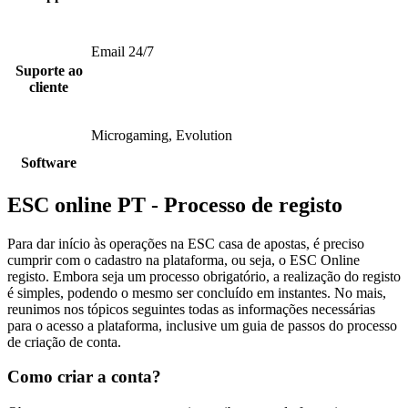
Email 24/7
Suporte ao
cliente
Microgaming, Evolution
Software
ESC online PT - Processo de registo
Para dar início às operações na ESC casa de apostas, é preciso
cumprir com o cadastro na plataforma, ou seja, o ESC Online
registo. Embora seja um processo obrigatório, a realização do registo
é simples, podendo o mesmo ser concluído em instantes. No mais,
reunimos nos tópicos seguintes todas as informações necessárias
para o acesso a plataforma, inclusive um guia de passos do processo
de criação de conta.
Como criar a conta?