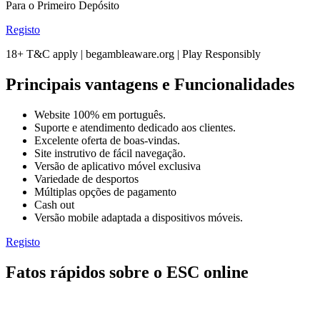
Para o Primeiro Depósito
Registo
18+ T&C apply | begambleaware.org | Play Responsibly
Principais vantagens e Funcionalidades
Website 100% em português.
Suporte e atendimento dedicado aos clientes.
Excelente oferta de boas-vindas.
Site instrutivo de fácil navegação.
Versão de aplicativo móvel exclusiva
Variedade de desportos
Múltiplas opções de pagamento
Cash out
Versão mobile adaptada a dispositivos móveis.
Registo
Fatos rápidos sobre o ESC online