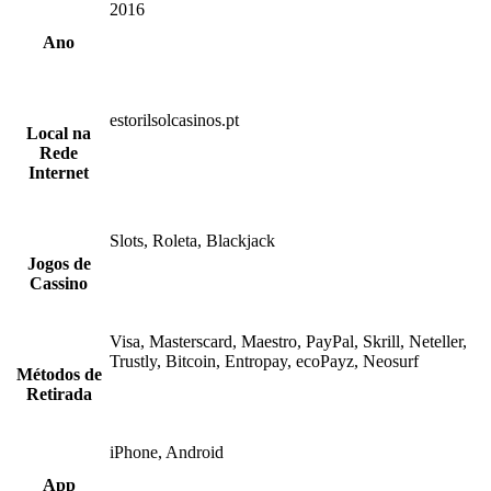
2016
Ano
estorilsolcasinos.pt
Local na
Rede
Internet
Slots, Roleta, Blackjack
Jogos de
Cassino
Visa, Masterscard, Maestro, PayPal, Skrill, Neteller,
Trustly, Bitcoin, Entropay, ecoPayz, Neosurf
Métodos de
Retirada
iPhone, Android
App