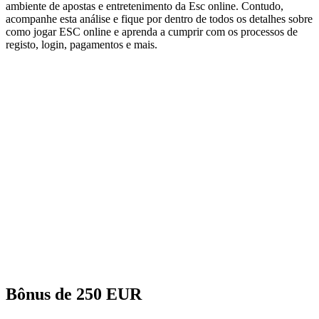
ambiente de apostas e entretenimento da Esc online. Contudo,
acompanhe esta análise e fique por dentro de todos os detalhes sobre
como jogar ESC online e aprenda a cumprir com os processos de
registo, login, pagamentos e mais.
Bônus de 250 EUR