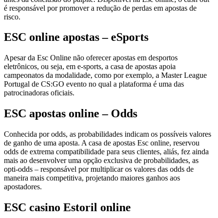
é responsável por promover a redução de perdas em apostas de
risco.
ESC online apostas – eSports
Apesar da Esc Online não oferecer apostas em desportos
eletrônicos, ou seja, em e-sports, a casa de apostas apoia
campeonatos da modalidade, como por exemplo, a Master League
Portugal de CS:GO evento no qual a plataforma é uma das
patrocinadoras oficiais.
ESC apostas online – Odds
Conhecida por odds, as probabilidades indicam os possíveis valores
de ganho de uma aposta. A casa de apostas Esc online, reservou
odds de extrema compatibilidade para seus clientes, aliás, fez ainda
mais ao desenvolver uma opção exclusiva de probabilidades, as
opti-odds – responsável por multiplicar os valores das odds de
maneira mais competitiva, projetando maiores ganhos aos
apostadores.
ESC casino Estoril online