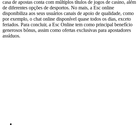
casa de apostas conta com múltiplos títulos de jogos de casino, além
de diferentes opções de desportos. No mais, a Esc online
disponibiliza aos seus usuários canais de apoio de qualidade, como
por exemplo, o chat online disponível quase todos os dias, exceto
feriados. Para concluir, a Esc Online tem como principal benefício
generosos bónus, assim como ofertas exclusivas para apostadores
assíduos.