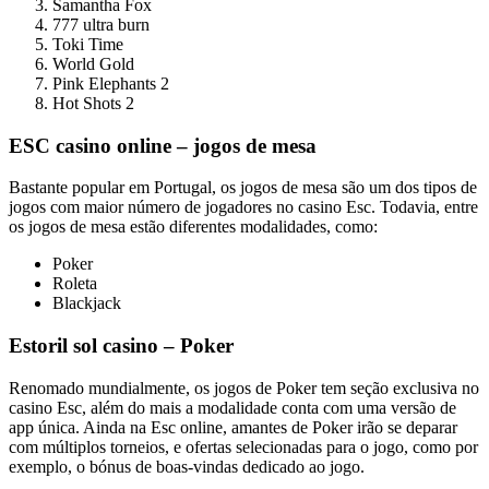
Samantha Fox
777 ultra burn
Toki Time
World Gold
Pink Elephants 2
Hot Shots 2
ESC casino online – jogos de mesa
Bastante popular em Portugal, os jogos de mesa são um dos tipos de
jogos com maior número de jogadores no casino Esc. Todavia, entre
os jogos de mesa estão diferentes modalidades, como:
Poker
Roleta
Blackjack
Estoril sol casino – Poker
Renomado mundialmente, os jogos de Poker tem seção exclusiva no
casino Esc, além do mais a modalidade conta com uma versão de
app única. Ainda na Esc online, amantes de Poker irão se deparar
com múltiplos torneios, e ofertas selecionadas para o jogo, como por
exemplo, o bónus de boas-vindas dedicado ao jogo.