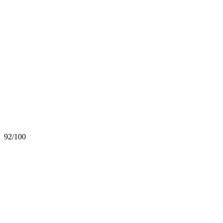
92
/
100